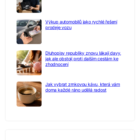
Výkup automobilů jako rychlé řešení
prodeje vozu
Dluhopisy republiky znovu lákají davy,
jak ale obstojí proti dalším cestám ke
zhodnocení
Jak vybrat zrnkovou kávu, která vám
doma každé ráno udělá radost