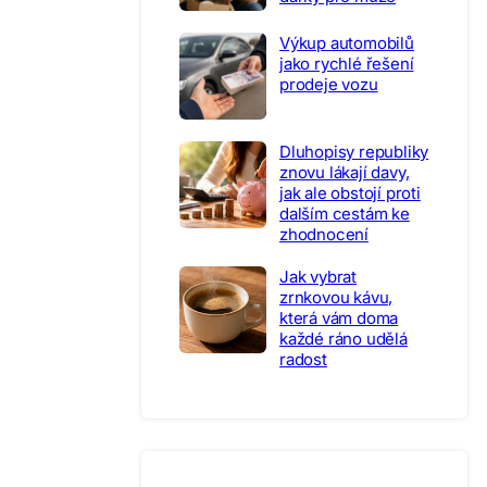
Výkup automobilů
jako rychlé řešení
prodeje vozu
Dluhopisy republiky
znovu lákají davy,
jak ale obstojí proti
dalším cestám ke
zhodnocení
Jak vybrat
zrnkovou kávu,
která vám doma
každé ráno udělá
radost