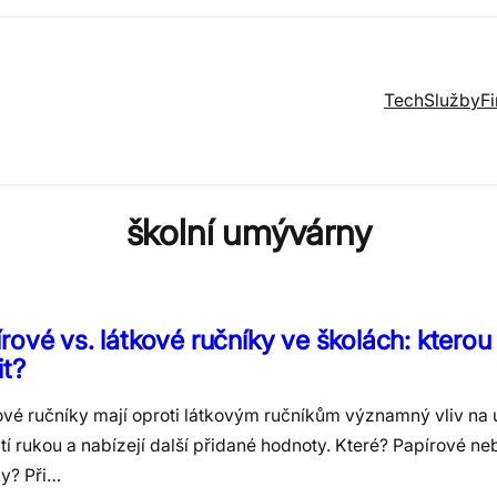
Tech
Služby
F
školní umývárny
rové vs. látkové ručníky ve školách: kterou
it?
ové ručníky mají oproti látkovým ručníkům významný vliv na 
í rukou a nabízejí další přidané hodnoty. Které? Papírové ne
ky? Při…