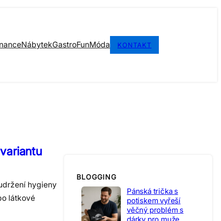
inance
Nábytek
Gastro
Fun
Móda
KONTAKT
 variantu
BLOGGING
udržení hygieny
Pánská trička s
bo látkové
potiskem vyřeší
věčný problém s
dárky pro muže