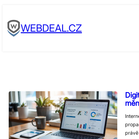
Skip
to
WEBDEAL.CZ
content
Digi
mění
Intern
propa
právě 