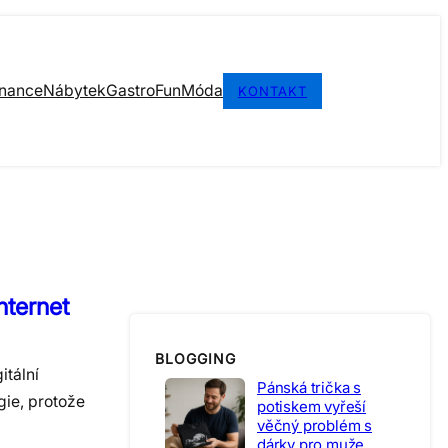
inance
Nábytek
Gastro
Fun
Móda
KONTAKT
nternet
BLOGGING
itální
Pánská trička s
gie, protože
potiskem vyřeší
věčný problém s
dárky pro muže