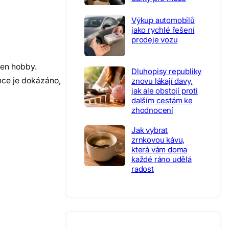
Výkup automobilů
jako rychlé řešení
prodeje vozu
jen hobby.
Dluhopisy republiky
once je dokázáno,
znovu lákají davy,
jak ale obstojí proti
dalším cestám ke
zhodnocení
Jak vybrat
zrnkovou kávu,
která vám doma
každé ráno udělá
radost