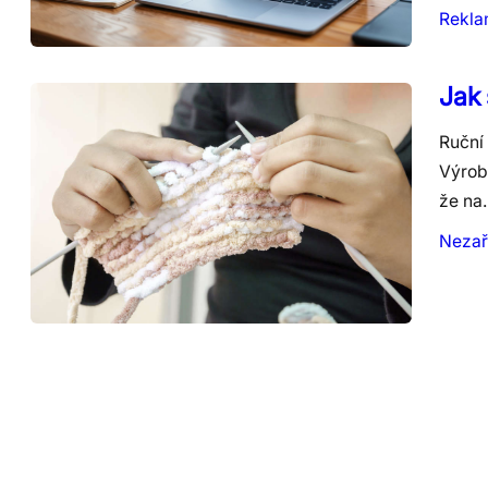
Rekl
Jak 
Ruční 
Výrobk
že na
Nezař