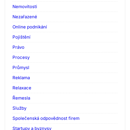
Nemovitosti
Nezařazené
Online podnikání
Pojištění
Právo
Procesy
Průmysl
Reklama
Relaxace
Řemesla
Služby
Společenská odpovědnost firem
Startupy a byznysy