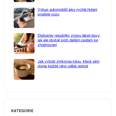
Výkup automobilů jako rychlé řešení
prodeje vozu
Dluhopisy republiky znovu lákají davy,
jak ale obstojí proti dalším cestám ke
zhodnocení
Jak vybrat zrnkovou kávu, která vám
doma každé ráno udělá radost
KATEGORIE