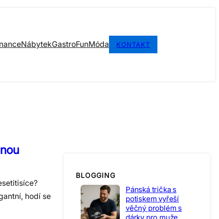
inance
Nábytek
Gastro
Fun
Móda
KONTAKT
dnou
BLOGGING
setitisíce?
Pánská trička s
gantní, hodí se
potiskem vyřeší
věčný problém s
dárky pro muže