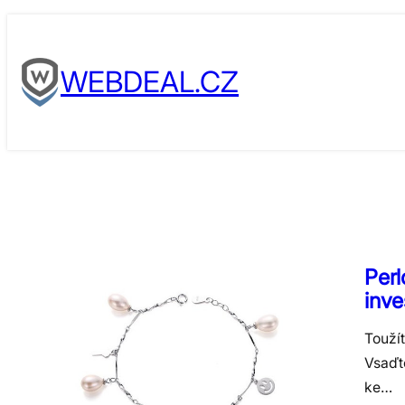
Skip
to
WEBDEAL.CZ
content
Perl
inve
Toužít
Vsaďte
ke…