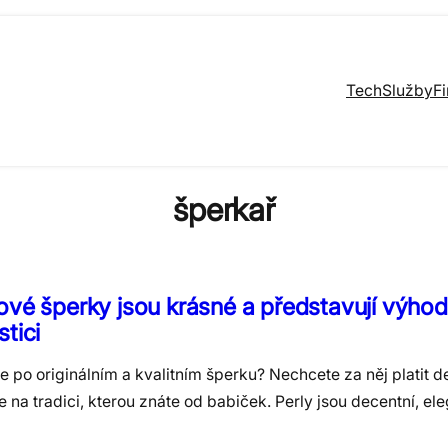
Tech
Služby
F
šperkař
ové šperky jsou krásné a představují výho
stici
e po originálním a kvalitním šperku? Nechcete za něj platit de
 na tradici, kterou znáte od babiček. Perly jsou decentní, ele