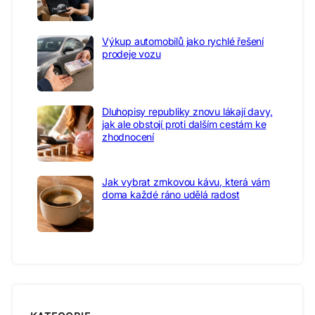
Výkup automobilů jako rychlé řešení
prodeje vozu
Dluhopisy republiky znovu lákají davy,
jak ale obstojí proti dalším cestám ke
zhodnocení
Jak vybrat zrnkovou kávu, která vám
doma každé ráno udělá radost