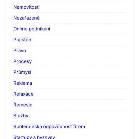
Nemovitosti
Nezařazené
Online podnikání
Pojištění
Právo
Procesy
Průmysl
Reklama
Relaxace
Řemesla
Služby
Společenská odpovědnost firem
Startupy a byznysy