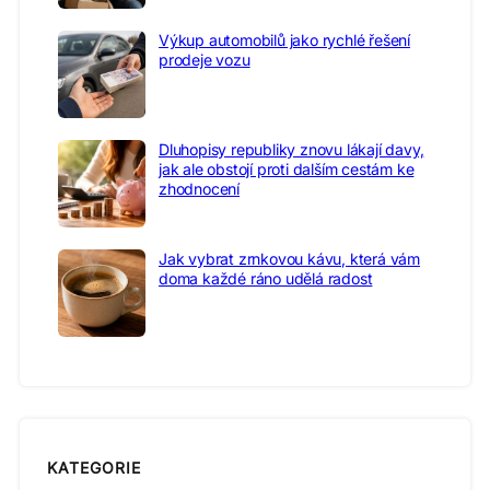
Výkup automobilů jako rychlé řešení
prodeje vozu
Dluhopisy republiky znovu lákají davy,
jak ale obstojí proti dalším cestám ke
zhodnocení
Jak vybrat zrnkovou kávu, která vám
doma každé ráno udělá radost
KATEGORIE