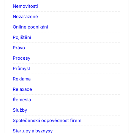
Nemovitosti
Nezařazené
Online podnikání
Pojištění
Právo
Procesy
Průmysl
Reklama
Relaxace
Řemesla
Služby
Společenská odpovědnost firem
Startupy a byznysy