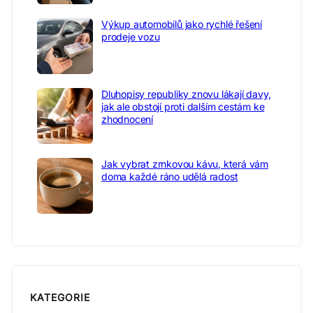
Výkup automobilů jako rychlé řešení
prodeje vozu
Dluhopisy republiky znovu lákají davy,
jak ale obstojí proti dalším cestám ke
zhodnocení
Jak vybrat zrnkovou kávu, která vám
doma každé ráno udělá radost
KATEGORIE