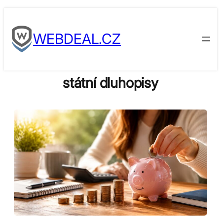
Skip
to
WEBDEAL.CZ
content
státní dluhopisy