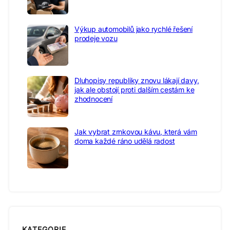
Výkup automobilů jako rychlé řešení
prodeje vozu
Dluhopisy republiky znovu lákají davy,
jak ale obstojí proti dalším cestám ke
zhodnocení
Jak vybrat zrnkovou kávu, která vám
doma každé ráno udělá radost
KATEGORIE