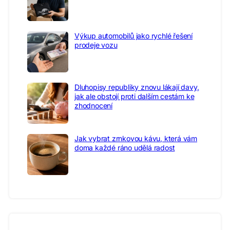
Výkup automobilů jako rychlé řešení
prodeje vozu
Dluhopisy republiky znovu lákají davy,
jak ale obstojí proti dalším cestám ke
zhodnocení
Jak vybrat zrnkovou kávu, která vám
doma každé ráno udělá radost