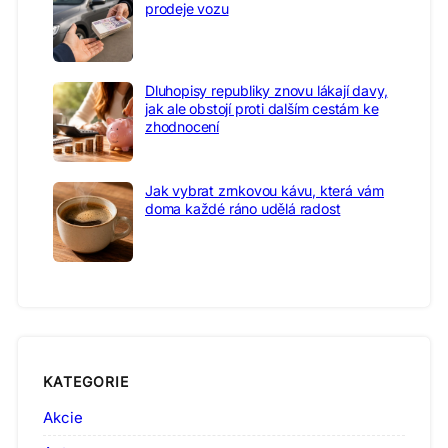
prodeje vozu
Dluhopisy republiky znovu lákají davy,
jak ale obstojí proti dalším cestám ke
zhodnocení
Jak vybrat zrnkovou kávu, která vám
doma každé ráno udělá radost
KATEGORIE
Akcie