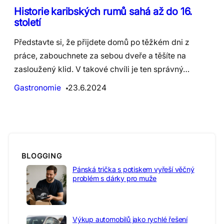
Historie karibských rumů sahá až do 16.
století
Představte si, že přijdete domů po těžkém dni z
práce, zabouchnete za sebou dveře a těšíte na
zasloužený klid. V takové chvíli je ten správný…
Gastronomie
23.6.2024
BLOGGING
Pánská trička s potiskem vyřeší věčný
problém s dárky pro muže
Výkup automobilů jako rychlé řešení