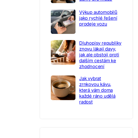
Výkup automobilů
jako rychlé řešení
prodeje vozu
Dluhopisy republiky
znovu lákají davy,
jak ale obstojí proti
dalším cestám ke
zhodnocení
Jak vybrat
zrnkovou kávu,
která vám doma
každé ráno udělá
radost