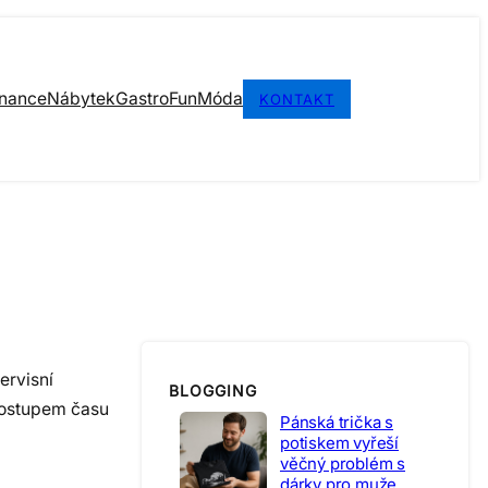
inance
Nábytek
Gastro
Fun
Móda
KONTAKT
ervisní
BLOGGING
Postupem času
Pánská trička s
potiskem vyřeší
věčný problém s
dárky pro muže