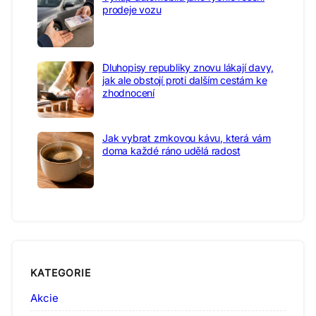
prodeje vozu
Dluhopisy republiky znovu lákají davy,
jak ale obstojí proti dalším cestám ke
zhodnocení
Jak vybrat zrnkovou kávu, která vám
doma každé ráno udělá radost
KATEGORIE
Akcie