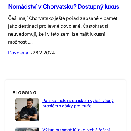
Nomádství v Chorvatsku? Dostupný luxus
Češi mají Chorvatsko ještě pořád zapsané v paměti
jako destinaci pro levné dovolené. Častokrát si
neuvědomují, že i v této zemi lze najít luxusní
možnosti,…
Dovolená
26.2.2024
BLOGGING
Pánská trička s potiskem vyřeší věčný
problém s dárky pro muže
Výkup automobilů jako rychlé řešení