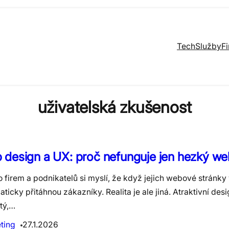
Tech
Služby
F
uživatelská zkušenost
design a UX: proč nefunguje jen hezký we
 firem a podnikatelů si myslí, že když jejich webové stránky
ticky přitáhnou zákazníky. Realita je ale jiná. Atraktivní desi
tý,…
ting
27.1.2026