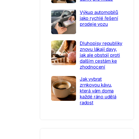
Výkup automobilů
jako rychlé řešení
prodeje vozu
Dluhopisy republiky
znovu lákají davy,
jak ale obstojí proti
dalším cestám ke
zhodnocení
Jak vybrat
zrnkovou kávu,
která vám doma
každé ráno udělá
radost