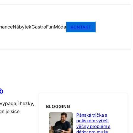
inance
Nábytek
Gastro
Fun
Móda
KONTAKT
b
 vypadají hezky,
BLOGGING
gn je sice
Pánská trička s
potiskem vyřeší
věčný problém s
dárky pro muže