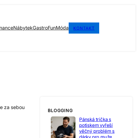
inance
Nábytek
Gastro
Fun
Móda
KONTAKT
te za sebou
BLOGGING
Pánská trička s
potiskem vyřeší
věčný problém s
dárky pro muže