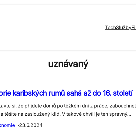
Tech
Služby
F
uznávaný
orie karibských rumů sahá až do 16. století
tavte si, že přijdete domů po těžkém dni z práce, zabouchne
a těšíte na zasloužený klid. V takové chvíli je ten správný…
onomie
23.6.2024