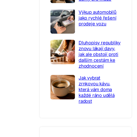
Výkup automobilů
jako rychlé řešení
prodeje vozu
Dluhopisy republiky
znovu lákají davy,
jak ale obstojí proti
dalším cestám ke
zhodnocení
Jak vybrat
zrnkovou kávu,
která vám doma
každé ráno udělá
radost