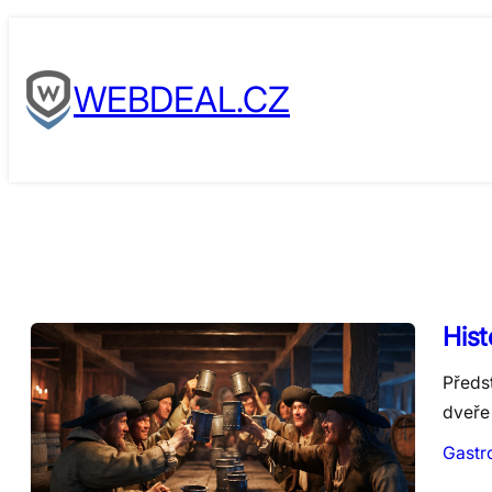
Skip
to
WEBDEAL.CZ
content
Hist
Předs
dveře 
Gastr