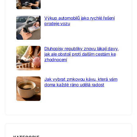
Výkup automobilů jako rychlé řešení
prodeje vozu
Dluhopisy republiky znovu lákají davy,
jak ale obstojí proti dalším cestám ke
zhodnocení
Jak vybrat zrnkovou kávu, která vám
doma každé ráno udělá radost