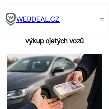
Skip
to
WEBDEAL.CZ
content
výkup ojetých vozů