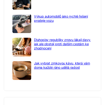
Výkup automobilů jako rychlé řešení
prodeje vozu
Dluhopisy republiky znovu lákají davy,
jak ale obstojí proti dalším cestám ke
zhodnocení
Jak vybrat zrnkovou kávu, která vám
doma každé ráno udělá radost