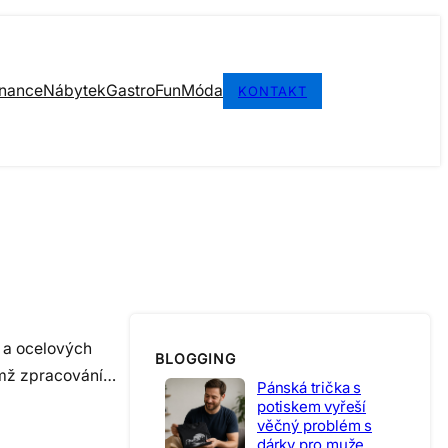
inance
Nábytek
Gastro
Fun
Móda
KONTAKT
h a ocelových
BLOGGING
nimž zpracování…
Pánská trička s
potiskem vyřeší
věčný problém s
dárky pro muže