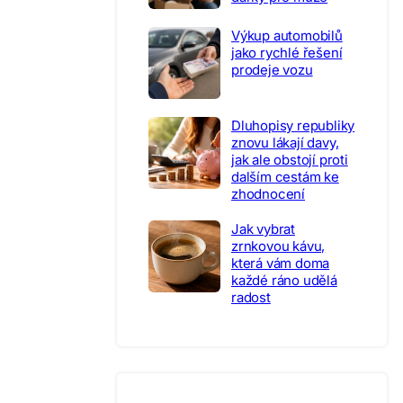
Výkup automobilů
jako rychlé řešení
prodeje vozu
Dluhopisy republiky
znovu lákají davy,
jak ale obstojí proti
dalším cestám ke
zhodnocení
Jak vybrat
zrnkovou kávu,
která vám doma
každé ráno udělá
radost