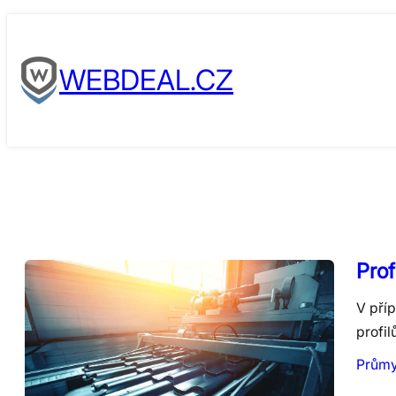
Skip
to
WEBDEAL.CZ
content
Prof
V příp
profil
Průmy