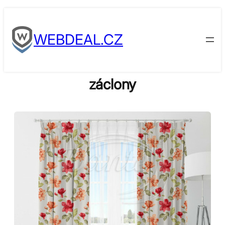
Skip
to
WEBDEAL.CZ
content
záclony