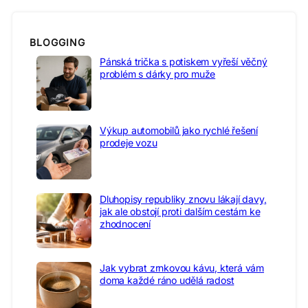
BLOGGING
Pánská trička s potiskem vyřeší věčný
problém s dárky pro muže
Výkup automobilů jako rychlé řešení
prodeje vozu
Dluhopisy republiky znovu lákají davy,
jak ale obstojí proti dalším cestám ke
zhodnocení
Jak vybrat zrnkovou kávu, která vám
doma každé ráno udělá radost