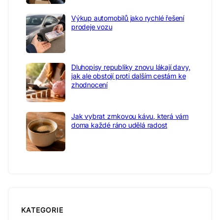
Výkup automobilů jako rychlé řešení
prodeje vozu
Dluhopisy republiky znovu lákají davy,
jak ale obstojí proti dalším cestám ke
zhodnocení
Jak vybrat zrnkovou kávu, která vám
doma každé ráno udělá radost
KATEGORIE