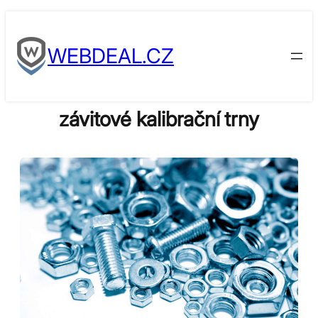
Skip
to
WEBDEAL.CZ
content
závitové kalibrační trny