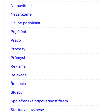
Nemovitosti
Nezařazené
Online podnikání
Pojištění
Právo
Procesy
Průmysl
Reklama
Relaxace
Řemesla
Služby
Společenská odpovědnost firem
Startupy a byznysy