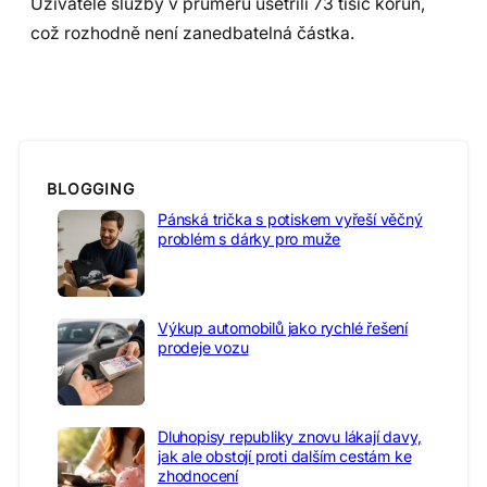
Uživatelé služby v průměru ušetřili 73 tisíc korun,
což rozhodně není zanedbatelná částka.
BLOGGING
Pánská trička s potiskem vyřeší věčný
problém s dárky pro muže
Výkup automobilů jako rychlé řešení
prodeje vozu
Dluhopisy republiky znovu lákají davy,
jak ale obstojí proti dalším cestám ke
zhodnocení