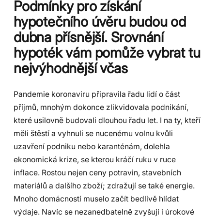
Podmínky pro získání
hypotečního úvěru budou od
dubna přísnější. Srovnání
hypoték vám pomůže vybrat tu
nejvýhodnější včas
Pandemie koronaviru připravila řadu lidí o část
příjmů, mnohým dokonce zlikvidovala podnikání,
které usilovně budovali dlouhou řadu let. I na ty, kteří
měli štěstí a vyhnuli se nucenému volnu kvůli
uzavření podniku nebo karanténám, dolehla
ekonomická krize, se kterou kráčí ruku v ruce
inflace. Rostou nejen ceny potravin, stavebních
materiálů a dalšího zboží; zdražují se také energie.
Mnoho domácností muselo začít bedlivě hlídat
výdaje. Navíc se nezanedbatelně zvyšují i úrokové