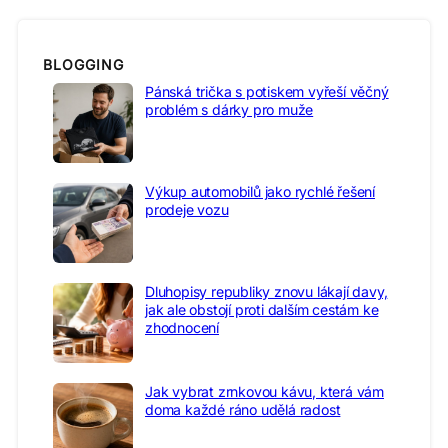
BLOGGING
Pánská trička s potiskem vyřeší věčný
problém s dárky pro muže
Výkup automobilů jako rychlé řešení
prodeje vozu
Dluhopisy republiky znovu lákají davy,
jak ale obstojí proti dalším cestám ke
zhodnocení
Jak vybrat zrnkovou kávu, která vám
doma každé ráno udělá radost