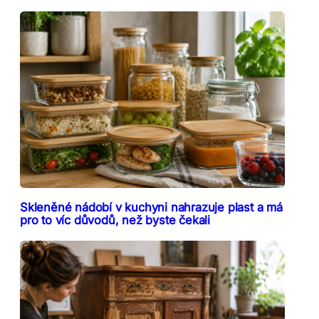
Skleněné nádobí v kuchyni nahrazuje plast a má
pro to víc důvodů, než byste čekali