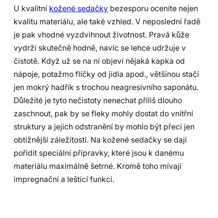
U kvalitní
kožené sedačky
bezesporu oceníte nejen
kvalitu materiálu, ale také vzhled. V neposlední řadě
je pak vhodné vyzdvihnout životnost. Pravá kůže
vydrží skutečně hodně, navíc se lehce udržuje v
čistotě. Když už se na ní objeví nějaká kapka od
nápoje, potažmo flíčky od jídla apod., většinou stačí
jen mokrý hadřík s trochou neagresivního saponátu.
Důležité je tyto nečistoty nenechat příliš dlouho
zaschnout, pak by se fleky mohly dostat do vnitřní
struktury a jejich odstranění by mohlo být přeci jen
obtížnější záležitostí. Na kožené sedačky se dají
pořídit speciální přípravky, které jsou k danému
materiálu maximálně šetrné. Kromě toho mívají
impregnační a leštící funkci.