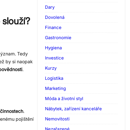
Dary
Dovolená
 slouží?
Finance
Gastronomie
Hygiena
 význam. Tedy
Investice
jež by si naopak
Kurzy
dpovědnosti
.
Logistika
Marketing
Móda a životní styl
Nábytek, zařízení kanceláře
 činnostech
.
Nemovitosti
řenému pojištění
Nezařazené