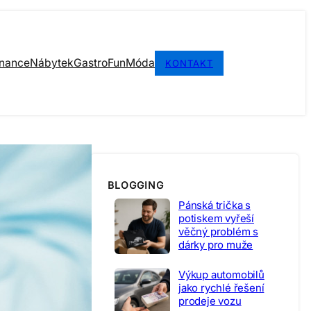
inance
Nábytek
Gastro
Fun
Móda
KONTAKT
BLOGGING
Pánská trička s
potiskem vyřeší
věčný problém s
dárky pro muže
Výkup automobilů
jako rychlé řešení
prodeje vozu