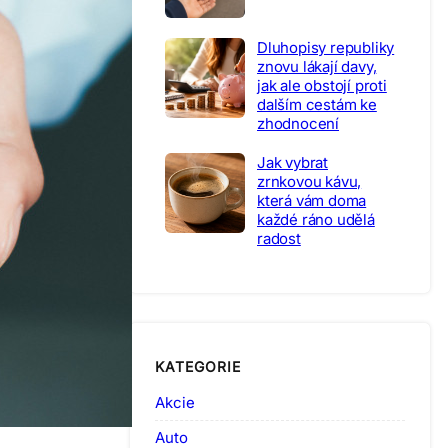
Dluhopisy republiky
znovu lákají davy,
jak ale obstojí proti
dalším cestám ke
zhodnocení
Jak vybrat
zrnkovou kávu,
která vám doma
každé ráno udělá
radost
KATEGORIE
Akcie
Auto