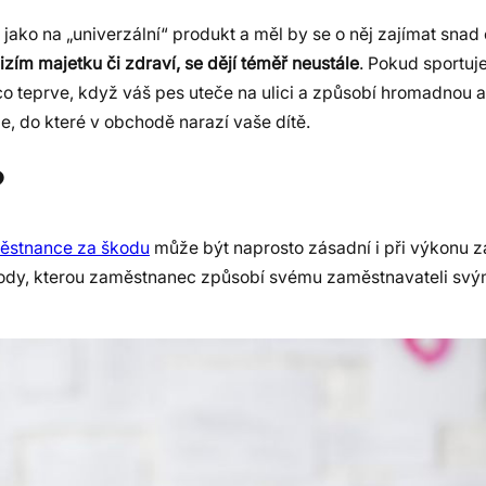
 jako na „univerzální“ produkt a měl by se o něj zajímat sna
zím majetku či zdraví, se dějí téměř neustále
. Pokud sportuj
 co teprve, když váš pes uteče na ulici a způsobí hromadnou
e, do které v obchodě narazí vaše dítě.
?
městnance za škodu
může být naprosto zásadní i při výkonu z
kody, kterou zaměstnanec způsobí svému zaměstnavateli svý