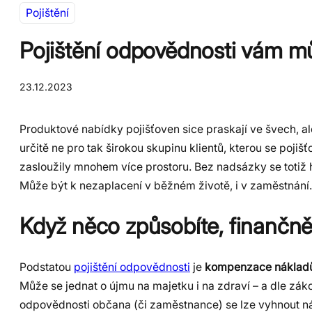
Pojištění
Pojištění odpovědnosti vám mů
23.12.2023
Produktové nabídky pojišťoven sice praskají ve švech, a
určitě ne pro tak širokou skupinu klientů, kterou se pojišť
zasloužily mnohem více prostoru. Bez nadsázky se totiž
Může být k nezaplacení v běžném životě, i v zaměstnání
Když něco způsobíte, finančně
Podstatou
pojištění odpovědnosti
je
kompenzace nákladů 
Může se jednat o újmu na majetku i na zdraví – a dle zá
odpovědnosti občana (či zaměstnance) se lze vyhnout ná