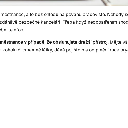
aměstnanec, a to bez ohledu na povahu pracoviště. Nehody 
e zdánlivě bezpečné kanceláři. Třeba když nedopatřením shod
bní telefon.
městnance v případě, že obsluhujete dražší přístroj
. Mějte v
koholu či omamné látky, dává pojišťovna od plnění ruce pry