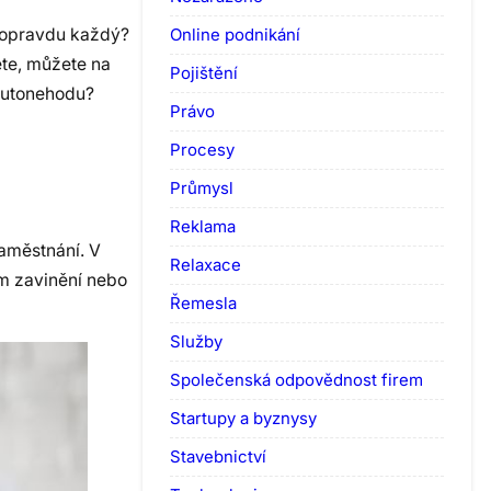
Online podnikání
d opravdu každý?
ete, můžete na
Pojištění
 autonehodu?
Právo
Procesy
Průmysl
Reklama
aměstnání. V
Relaxace
m zavinění nebo
Řemesla
Služby
Společenská odpovědnost firem
Startupy a byznysy
Stavebnictví