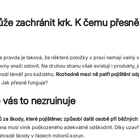
že zachránit krk. K čemu přesně
le pravda je taková, že některé položky v praxi nemají valný
ovny snaží oslovit. Na druhou stranu však existují i produkty, 
 hodí téměř pro každého.
Rozhodně mezi ně patří pojištění o
. Jak přesně funguje?
 vás to nezruinuje
za škody, které pojištěnec způsobí další osobě při běžných
kona musí viník poškozeného adekvátně odškodnit. Díky uzav
hradě škody v řádech milionů korun.