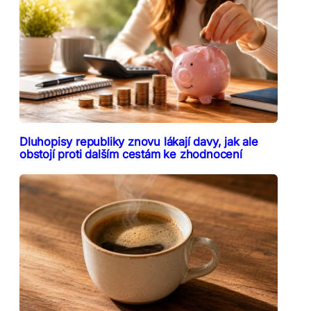
Dluhopisy republiky znovu lákají davy, jak ale
obstojí proti dalším cestám ke zhodnocení