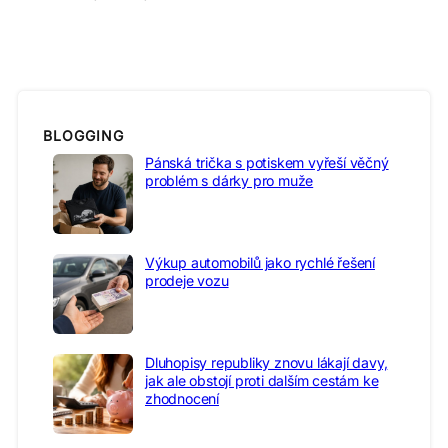
BLOGGING
Pánská trička s potiskem vyřeší věčný
problém s dárky pro muže
Výkup automobilů jako rychlé řešení
prodeje vozu
Dluhopisy republiky znovu lákají davy,
jak ale obstojí proti dalším cestám ke
zhodnocení