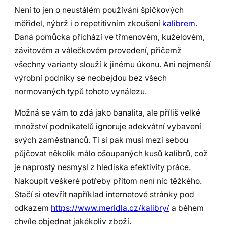
Není to jen o neustálém používání špičkových
měřidel, nýbrž i o repetitivním zkoušení
kalibrem
.
Daná pomůcka přichází ve třmenovém, kuželovém,
závitovém a válečkovém provedení, přičemž
všechny varianty slouží k jinému úkonu. Ani nejmenší
výrobní podniky se neobejdou bez všech
normovaných typů tohoto vynálezu.
Možná se vám to zdá jako banalita, ale příliš velké
množství podnikatelů ignoruje adekvátní vybavení
svých zaměstnanců. Ti si pak musí mezi sebou
půjčovat několik málo ošoupaných kusů kalibrů, což
je naprostý nesmysl z hlediska efektivity práce.
Nakoupit veškeré potřeby přitom není nic těžkého.
Stačí si otevřít například internetové stránky pod
odkazem
https://www.meridla.cz/kalibry/
a během
chvíle objednat jakékoliv zboží.