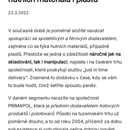
23.3.2022
V současné době
je poměrně složité navázat
spolupráci se spolehlivým a férovým dodavatelem
,
zejména co se týká hutních materiálů, případně
plastů. Přestože se jedná o záležitosti
náročné jak na
skladování, tak i manipulaci
, najdete i na českém trhu
společnosti, které poskytují službu „just in time
delivery“. Znamená to dodávku v čase, kdy se vám
to bude hodit, čímž šetříte spoustu peněz.
V daném segmentu narazíte na společnost
PRIMAPOL, která je
předním dodavatelem hotových
produktů i polotovarů
. Působí na tuzemském trhu už
poměrně dlouho, a to od roku 2004, přičemž za dobu
své existence si vybudovala velice dobrou pověst.