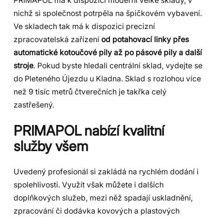
PRIMAPOL má k dispozici moderní velké sklady, v
nichž si společnost potrpěla na špičkovém vybavení.
Ve skladech tak má k dispozici precizní
zpracovatelská zařízení
od potahovací linky přes
automatické kotoučové pily až po pásové pily a další
stroje
. Pokud byste hledali centrální sklad, vydejte se
do Pleteného Újezdu u Kladna. Sklad s rozlohou více
než 9 tisíc metrů čtverečních je takřka celý
zastřešený.
PRIMAPOL nabízí kvalitní
služby všem
Uvedený profesionál si zakládá na rychlém dodání i
spolehlivosti. Využít však můžete i dalších
doplňkových služeb, mezi něž spadají uskladnění,
zpracování či dodávka kovových a plastových