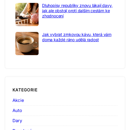
Dluhopisy republiky znovu lákají davy,
jak ale obstojí proti dalším cestám ke
zhodnocení
Jak vybrat zrnkovou kávu, která vám
doma každé ráno udělá radost
KATEGORIE
Akcie
Auto
Dary