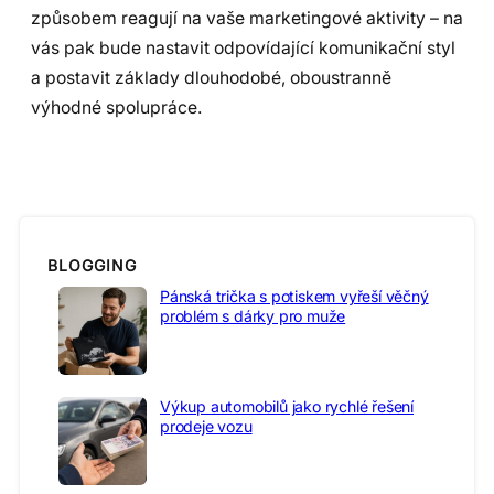
způsobem reagují na vaše marketingové aktivity – na
vás pak bude nastavit odpovídající komunikační styl
a postavit základy dlouhodobé, oboustranně
výhodné spolupráce.
BLOGGING
Pánská trička s potiskem vyřeší věčný
problém s dárky pro muže
Výkup automobilů jako rychlé řešení
prodeje vozu