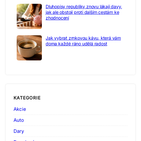
Dluhopisy republiky znovu lákají davy,
jak ale obstojí proti dalším cestám ke
zhodnocení
Jak vybrat zrnkovou kávu, která vám
doma každé ráno udělá radost
KATEGORIE
Akcie
Auto
Dary