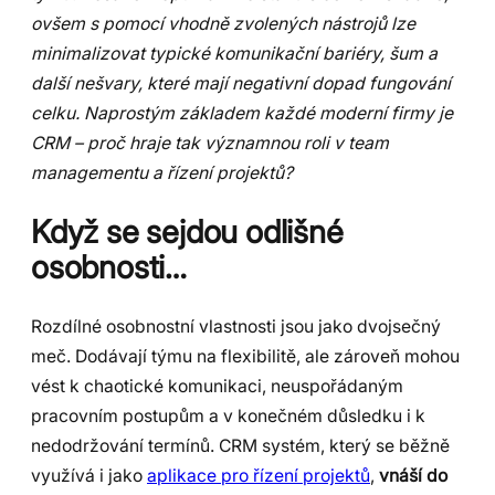
ovšem s pomocí vhodně zvolených nástrojů lze
minimalizovat typické komunikační bariéry, šum a
další nešvary, které mají negativní dopad fungování
celku. Naprostým základem každé moderní firmy je
CRM – proč hraje tak významnou roli v team
managementu a řízení projektů?
Když se sejdou odlišné
osobnosti…
Rozdílné osobnostní vlastnosti jsou jako dvojsečný
meč. Dodávají týmu na flexibilitě, ale zároveň mohou
vést k chaotické komunikaci, neuspořádaným
pracovním postupům a v konečném důsledku i k
nedodržování termínů. CRM systém, který se běžně
využívá i jako
aplikace pro řízení projektů
,
vnáší do