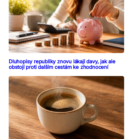
Dluhopisy republiky znovu lákají davy, jak ale
obstojí proti dalším cestám ke zhodnocení