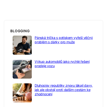
BLOGGING
Pánská trička s potiskem vyřeší věčný
problém s dárky pro muže
Výkup automobilů jako rychlé řešení
prodeje vozu
Dluhopisy republiky znovu lákají davy,
jak ale obstojí proti dalším cestám ke
zhodnocení