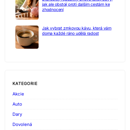
jak ale obstojí proti dalším cestám ke
zhodnocení
Jak vybrat zrnkovou kávu, která vám
doma každé ráno udělá radost
KATEGORIE
Akcie
Auto
Dary
Dovolená