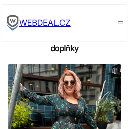
Skip
to
WEBDEAL.CZ
content
doplňky