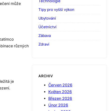
Technologie
blečení může
Tipy pro vyšší výkon
Ubytování
Účetnictví
Zábava
 zatímco
Zdraví
mbinace různých
ARCHIV
ežitá je
Červen 2026
ezení.
Květen 2026
Březen 2026
Únor 2026