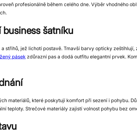
a zároveň profesionálně během celého dne. Výběr vhodného o
ch.
í business šatníku
 střihů, jež lichotí postavě. Tmavší barvy opticky zeštíhlují,
ožený pásek
zdůrazní pas a dodá outfitu elegantní prvek. Ko
dnání
ch materiálů, které poskytují komfort při sezení i pohybu. Důl
lní teploty. Strečové materiály zajistí volnost pohybu bez om
tavu