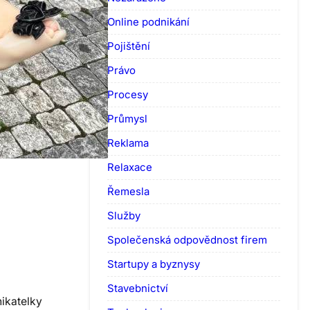
Online podnikání
Pojištění
Právo
Procesy
Průmysl
Reklama
Relaxace
Řemesla
Služby
Společenská odpovědnost firem
Startupy a byznysy
Stavebnictví
nikatelky