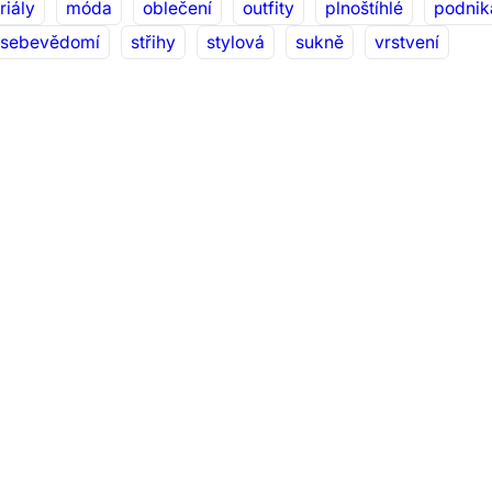
riály
móda
oblečení
outfity
plnoštíhlé
podnik
sebevědomí
střihy
stylová
sukně
vrstvení