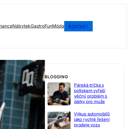
inance
Nábytek
Gastro
Fun
Móda
KONTAKT
BLOGGING
Pánská trička s
potiskem vyřeší
věčný problém s
dárky pro muže
Výkup automobilů
jako rychlé řešení
prodeje vozu