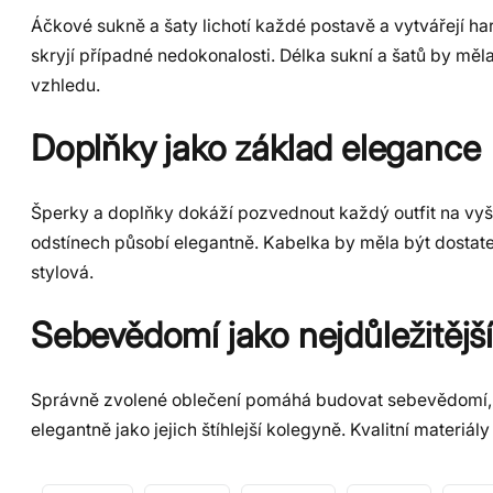
Áčkové sukně a šaty lichotí každé postavě a vytvářejí h
skryjí případné nedokonalosti. Délka sukní a šatů by měl
vzhledu.
Doplňky jako základ elegance
Šperky a doplňky dokáží pozvednout každý outfit na vyšš
odstínech působí elegantně. Kabelka by měla být dostat
stylová.
Sebevědomí jako nejdůležitějš
Správně zvolené oblečení pomáhá budovat sebevědomí, kt
elegantně jako jejich štíhlejší kolegyně. Kvalitní materiá