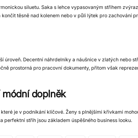
armonickou siluetu. Saka s lehce vypasovaným střihem zvýraz
a končit těsně nad kolenem nebo v půli lýtek pro zachování p
í úroveň. Decentní náhrdelníky a náušnice v zlatých nebo st
ečně prostorná pro pracovní dokumenty, přitom však reprezen
í módní doplněk
eré je v podnikání klíčové. Ženy s plnějšími křivkami moho
ly a perfektní střih jsou základem úspěšného business looku.