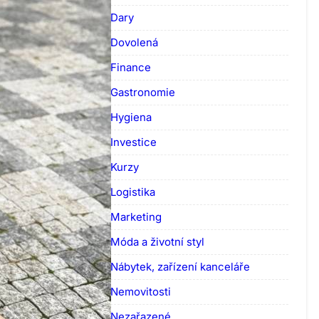
Dary
Dovolená
Finance
Gastronomie
Hygiena
Investice
Kurzy
Logistika
Marketing
Móda a životní styl
Nábytek, zařízení kanceláře
Nemovitosti
Nezařazené