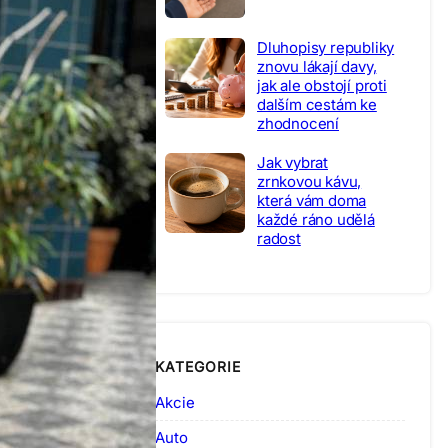
Dluhopisy republiky
znovu lákají davy,
jak ale obstojí proti
dalším cestám ke
zhodnocení
Jak vybrat
zrnkovou kávu,
která vám doma
každé ráno udělá
radost
KATEGORIE
Akcie
Auto