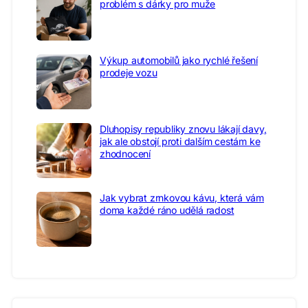
problém s dárky pro muže
Výkup automobilů jako rychlé řešení
prodeje vozu
Dluhopisy republiky znovu lákají davy,
jak ale obstojí proti dalším cestám ke
zhodnocení
Jak vybrat zrnkovou kávu, která vám
doma každé ráno udělá radost