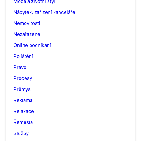
Móda a životní styl
Nábytek, zařízení kanceláře
Nemovitosti
Nezařazené
Online podnikání
Pojištění
Právo
Procesy
Průmysl
Reklama
Relaxace
Řemesla
Služby