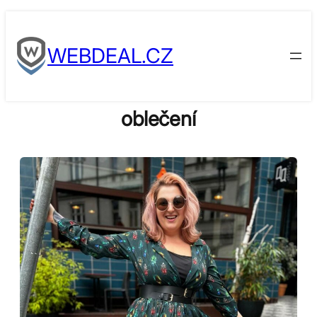
Skip
to
WEBDEAL.CZ
content
oblečení