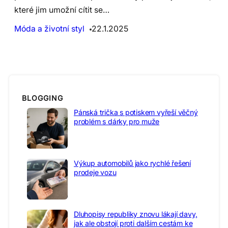
které jim umožní cítit se…
Móda a životní styl
22.1.2025
BLOGGING
Pánská trička s potiskem vyřeší věčný
problém s dárky pro muže
Výkup automobilů jako rychlé řešení
prodeje vozu
Dluhopisy republiky znovu lákají davy,
jak ale obstojí proti dalším cestám ke