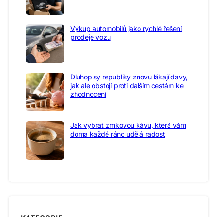
Výkup automobilů jako rychlé řešení
prodeje vozu
Dluhopisy republiky znovu lákají davy,
jak ale obstojí proti dalším cestám ke
zhodnocení
Jak vybrat zrnkovou kávu, která vám
doma každé ráno udělá radost