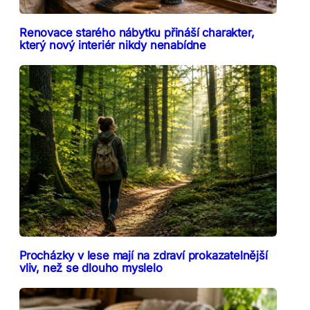
Renovace starého nábytku přináší charakter,
který nový interiér nikdy nenabídne
Procházky v lese mají na zdraví prokazatelnější
vliv, než se dlouho myslelo