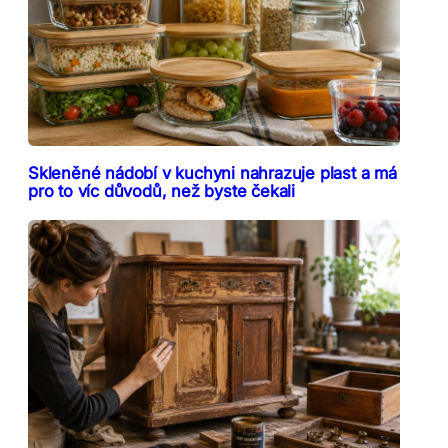
Skleněné nádobí v kuchyni nahrazuje plast a má
pro to víc důvodů, než byste čekali