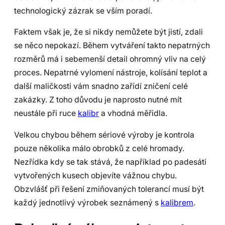
technologický zázrak se vším poradí.
Faktem však je, že si nikdy nemůžete být jistí, zdali
se něco nepokazí. Během vytváření takto nepatrných
rozměrů má i sebemenší detail ohromný vliv na celý
proces. Nepatrné vylomení nástroje, kolísání teplot a
další maličkosti vám snadno zařídí zničení celé
zakázky. Z toho důvodu je naprosto nutné mít
neustále při ruce
kalibr
a vhodná měřidla.
Velkou chybou během sériové výroby je kontrola
pouze několika málo obrobků z celé hromady.
Nezřídka kdy se tak stává, že například po padesáti
vytvořených kusech objevíte vážnou chybu.
Obzvlášť při řešení zmiňovaných tolerancí musí být
každý jednotlivý výrobek seznámený s
kalibrem
.