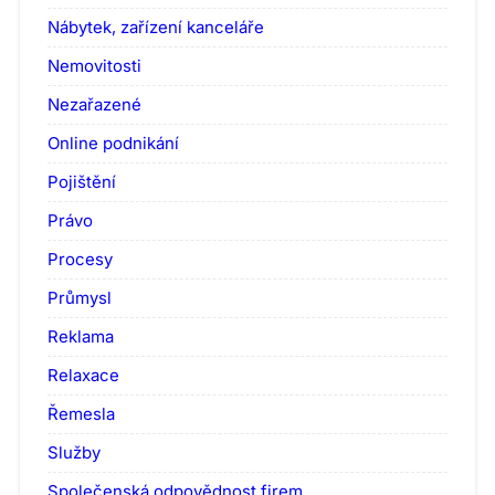
Nábytek, zařízení kanceláře
Nemovitosti
Nezařazené
Online podnikání
Pojištění
Právo
Procesy
Průmysl
Reklama
Relaxace
Řemesla
Služby
Společenská odpovědnost firem