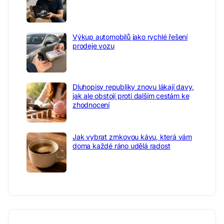
Výkup automobilů jako rychlé řešení
prodeje vozu
Dluhopisy republiky znovu lákají davy,
jak ale obstojí proti dalším cestám ke
zhodnocení
Jak vybrat zrnkovou kávu, která vám
doma každé ráno udělá radost