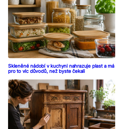
Skleněné nádobí v kuchyni nahrazuje plast a má
pro to víc důvodů, než byste čekali