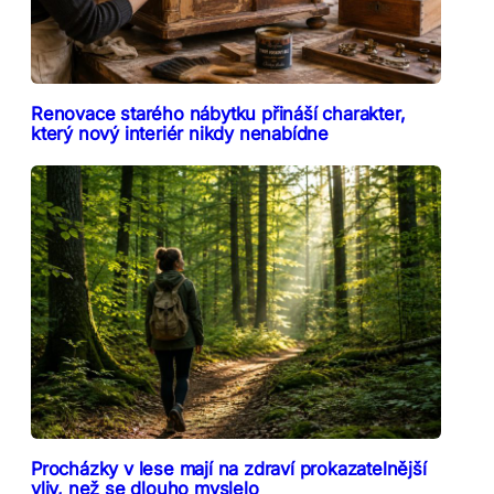
Renovace starého nábytku přináší charakter,
který nový interiér nikdy nenabídne
Procházky v lese mají na zdraví prokazatelnější
vliv, než se dlouho myslelo