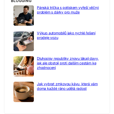
BLOGGING
Pánská trička s potiskem vyřeší věčný
problém s dárky pro muže
Výkup automobilů jako rychlé řešení
prodeje vozu
Dluhopisy republiky znovu lákají davy,
jak ale obstojí proti dalším cestám ke
zhodnocení
Jak vybrat zrnkovou kávu, která vám
doma každé ráno udělá radost