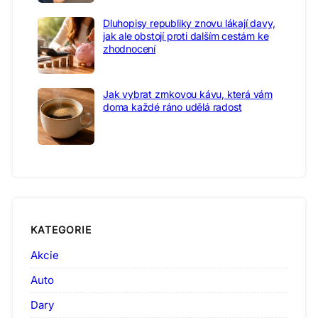
Dluhopisy republiky znovu lákají davy,
jak ale obstojí proti dalším cestám ke
zhodnocení
Jak vybrat zrnkovou kávu, která vám
doma každé ráno udělá radost
KATEGORIE
Akcie
Auto
Dary