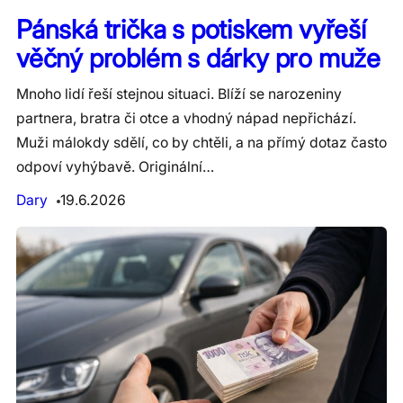
Pánská trička s potiskem vyřeší
věčný problém s dárky pro muže
Mnoho lidí řeší stejnou situaci. Blíží se narozeniny
partnera, bratra či otce a vhodný nápad nepřichází.
Muži málokdy sdělí, co by chtěli, a na přímý dotaz často
odpoví vyhýbavě. Originální…
Dary
19.6.2026