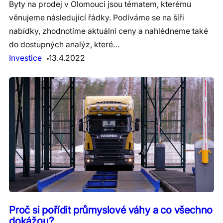
Byty na prodej v Olomouci jsou tématem, kterému
věnujeme následující řádky. Podíváme se na šíři
nabídky, zhodnotíme aktuální ceny a nahlédneme také
do dostupných analýz, které…
Investice
13.4.2022
Proč si pořídit průmyslové váhy a co všechno
dokážou?