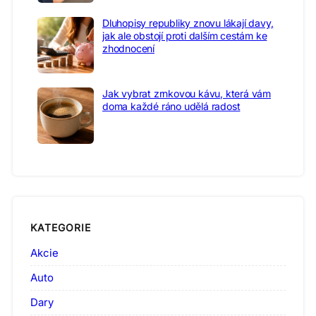
Dluhopisy republiky znovu lákají davy,
jak ale obstojí proti dalším cestám ke
zhodnocení
Jak vybrat zrnkovou kávu, která vám
doma každé ráno udělá radost
KATEGORIE
Akcie
Auto
Dary