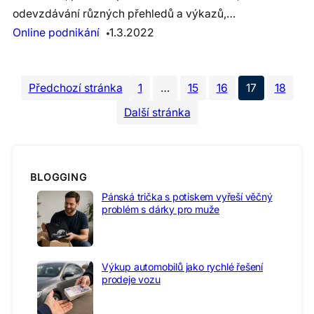
odevzdávání různých přehledů a výkazů,…
Online podnikání
1.3.2022
Předchozí stránka
1
…
15
16
17
18
Další stránka
BLOGGING
Pánská trička s potiskem vyřeší věčný
problém s dárky pro muže
Výkup automobilů jako rychlé řešení
prodeje vozu