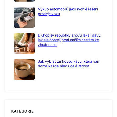
Výkup automobilů jako rychlé řešení
prodeje vozu
Dluhopisy republiky znovu lákají davy,
jak ale obstojí proti dalším cestám ke
zhodnocení
Jak vybrat zrnkovou kávu, která vám
doma každé ráno udělá radost
KATEGORIE