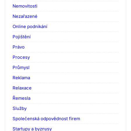
Nemovitosti
Nezařazené
Online podnikání
Pojištění
Právo
Procesy
Průmysl
Reklama
Relaxace
Řemesla
Služby
Společenská odpovědnost firem
Startupy a byznysy