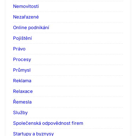
Nemovitosti
Nezařazené
Online podnikání
Pojištění
Právo
Procesy
Průmysl
Reklama
Relaxace
Řemesla
Služby
Společenská odpovědnost firem
Startupy a byznysy