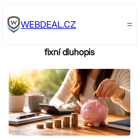
Skip
to
WEBDEAL.CZ
content
fixní dluhopis