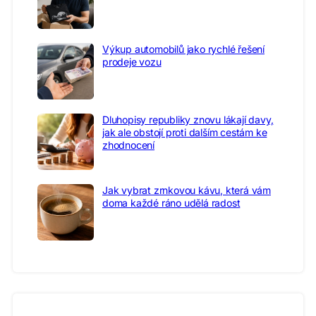
Výkup automobilů jako rychlé řešení
prodeje vozu
Dluhopisy republiky znovu lákají davy,
jak ale obstojí proti dalším cestám ke
zhodnocení
Jak vybrat zrnkovou kávu, která vám
doma každé ráno udělá radost