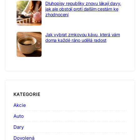
Dluhopisy republiky znovu lákají davy,
jak ale obstojí proti dalším cestám ke
zhodnocení
Jak vybrat zrnkovou kávu, která vám
doma každé ráno udělá radost
KATEGORIE
Akcie
Auto
Dary
Dovolená