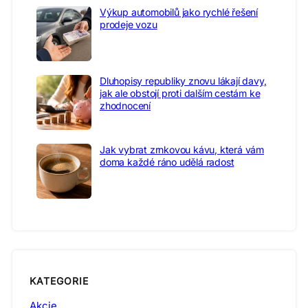
Výkup automobilů jako rychlé řešení
prodeje vozu
Dluhopisy republiky znovu lákají davy,
jak ale obstojí proti dalším cestám ke
zhodnocení
Jak vybrat zrnkovou kávu, která vám
doma každé ráno udělá radost
KATEGORIE
Akcie