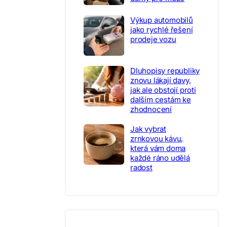
Výkup automobilů
jako rychlé řešení
prodeje vozu
Dluhopisy republiky
znovu lákají davy,
jak ale obstojí proti
dalším cestám ke
zhodnocení
Jak vybrat
zrnkovou kávu,
která vám doma
každé ráno udělá
radost