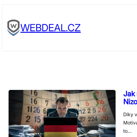
Skip
to
WEBDEAL.CZ
content
Jak
Niz
Díky 
Motiv
to…