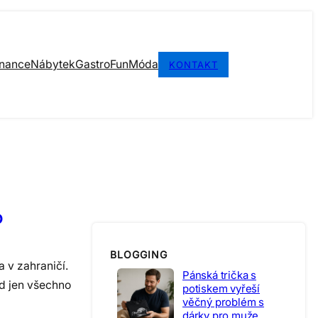
inance
Nábytek
Gastro
Fun
Móda
KONTAKT
o
BLOGGING
 v zahraničí.
Pánská trička s
ad jen všechno
potiskem vyřeší
věčný problém s
dárky pro muže