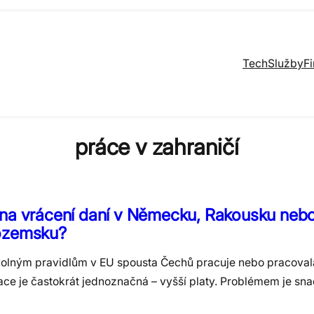
Tech
Služby
F
práce v zahraničí
 na vrácení daní v Německu, Rakousku neb
ozemsku?
volným pravidlům v EU spousta Čechů pracuje nebo pracovala
ace je častokrát jednoznačná – vyšší platy. Problémem je sn