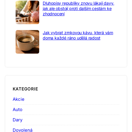
Dluhopisy republiky znovu lákají davy,
jak ale obstojí proti dalším cestám ke
zhodnocení
Jak vybrat zrnkovou kávu, která vám
doma každé ráno udělá radost
KATEGORIE
Akcie
Auto
Dary
Dovolená