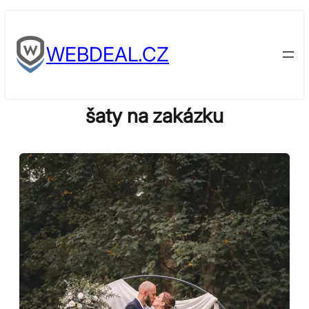
Skip
to
WEBDEAL.CZ
content
šaty na zakázku