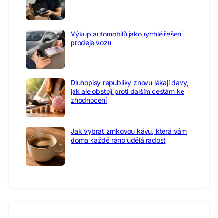
Výkup automobilů jako rychlé řešení
prodeje vozu
Dluhopisy republiky znovu lákají davy,
jak ale obstojí proti dalším cestám ke
zhodnocení
Jak vybrat zrnkovou kávu, která vám
doma každé ráno udělá radost