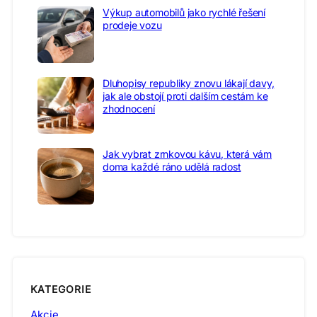
Výkup automobilů jako rychlé řešení
prodeje vozu
Dluhopisy republiky znovu lákají davy,
jak ale obstojí proti dalším cestám ke
zhodnocení
Jak vybrat zrnkovou kávu, která vám
doma každé ráno udělá radost
KATEGORIE
Akcie