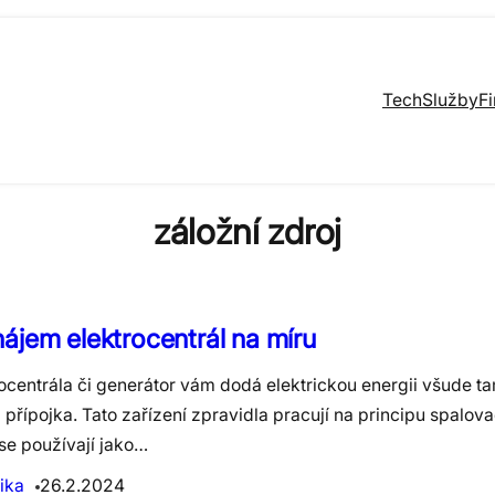
Tech
Služby
F
záložní zdroj
ájem elektrocentrál na míru
ocentrála či generátor vám dodá elektrickou energii všude ta
přípojka. Tato zařízení zpravidla pracují na principu spalov
se používají jako…
ika
26.2.2024