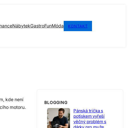
inance
Nábytek
Gastro
Fun
Móda
KONTAKT
m, kde není
BLOGGING
acího motoru.
Pánská trička s
potiskem vyřeší
věčný problém s
dárky pro muže