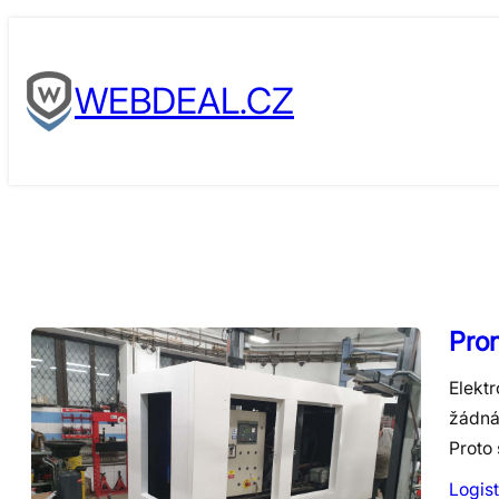
Skip
to
WEBDEAL.CZ
content
Pron
Elektr
žádná 
Proto 
Logist