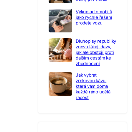
Výkup automobilů
jako rychlé řešení
prodeje vozu
Dluhopisy republiky
znovu lákají davy,
jak ale obstojí proti
dalším cestám ke
zhodnocení
Jak vybrat
zrnkovou kávu,
která vám doma
každé ráno udělá
radost