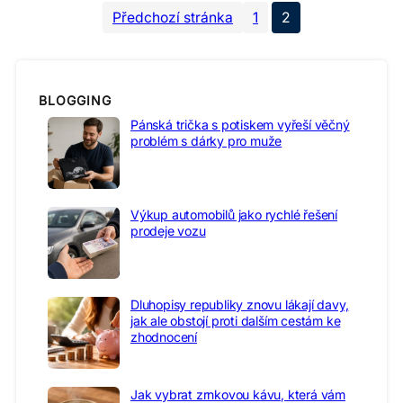
Předchozí stránka
1
2
BLOGGING
Pánská trička s potiskem vyřeší věčný
problém s dárky pro muže
Výkup automobilů jako rychlé řešení
prodeje vozu
Dluhopisy republiky znovu lákají davy,
jak ale obstojí proti dalším cestám ke
zhodnocení
Jak vybrat zrnkovou kávu, která vám